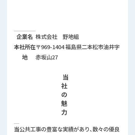
企業情報に関する情報欄
企業名
株式会社 野地組
本社所在
〒969-1404 福島県二本松市油井字
地
赤坂山27
当
社
の
魅
力
企業PRに関する情報欄
当
公共工事の豊富な実績があり､数々の優良