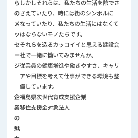
ら
しかしそれらは、私たちの生活を陰でさ
の
さえていたり、時には街のシンボルに
メ
なっていたり、私たちの生活にはなくて
ッ
はならないモノたちです。
セ
それらを造るカッコイイと思える建設会
ー
社で一緒に働いてみませんか。
ジ
従業員の健康増進や働きやすさ、キャリ
アや目標を考えて仕事ができる環境も整
備しています。
企
福島県次世代育成支援企業
業
移住支援金対象法人
の
魅