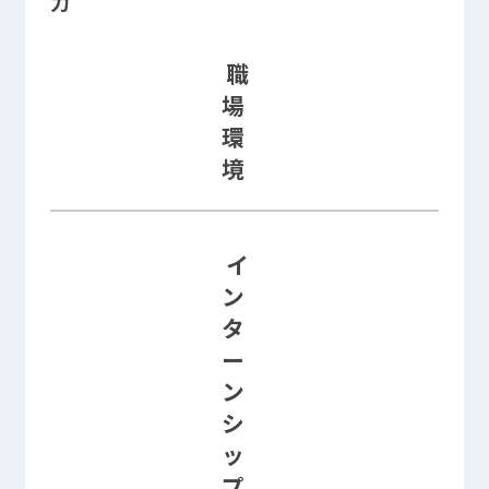
力
職
場
環
境
職場環境に関する情報欄
イ
ン
タ
ー
ン
シ
ッ
プ