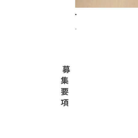
募
集
要
項