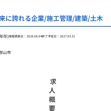
未来に誇れる企業/施工管理/建築/土木
年卒)
情報更新日：
2026.06.04
終了予定日：2027.03.31
郡山市
求
人
概
要