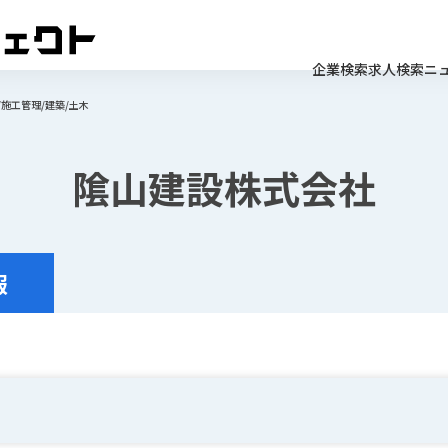
企業検索
求人検索
ニ
/施工管理/建築/土木
隂山建設株式会社
報