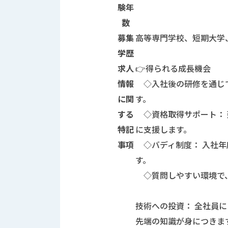
験年
数
募集
高等専門学校、短期大学
学歴
求人
👉得られる成長機会
情報
◇入社後の研修を通じて
に関
す。
する
◇資格取得サポート： 
特記
に支援します。
事項
◇バディ制度： 入社年
す。
◇質問しやすい環境で、
技術への投資： 全社員に
先端の知識が身につきま