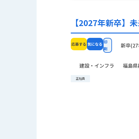
【2027年新卒】
印
応募する
気になる
新卒(27
刷
建設・インフラ
福島県
正社員