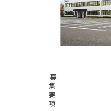
募
集
要
項