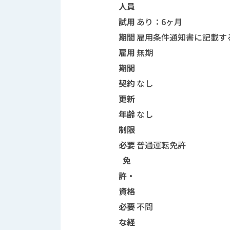
人員
試用
あり：6ヶ月
期間
雇用条件通知書に記載す
雇用
無期
期間
契約
なし
更新
年齢
なし
制限
必要
普通運転免許
免
許・
資格
必要
不問
な経