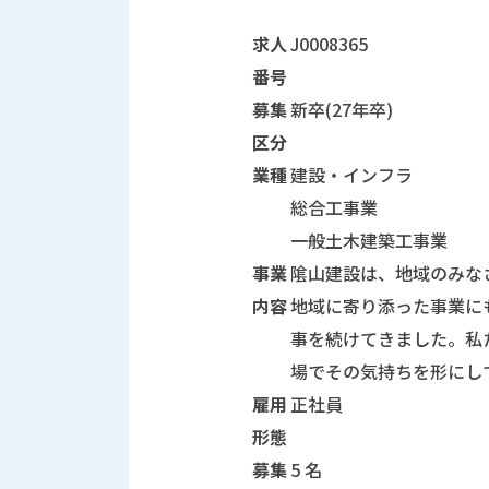
募集要項などに関する情報欄
求人
J0008365
番号
募集
新卒(27年卒)
区分
業種
建設・インフラ
総合工事業
一般土木建築工事業
事業
隂山建設は、地域のみな
内容
地域に寄り添った事業に
事を続けてきました。私
場でその気持ちを形にし
雇用
正社員
形態
募集
5 名