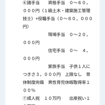
⑥諸手当 資格手当 ０～６０，
０００円（１級土木・建築施工管理
技士）+役職手当（０～８０，０００
円）
現場手当 ０～２０，
０００円
住宅手当 ０～ ４，
０００円
家族手当 子供１人に
つきさ３，０００円 上限なし 育
休制度完備 男性育児休暇取得率１
００％
⑦成人祝 １０万円 出産祝い１