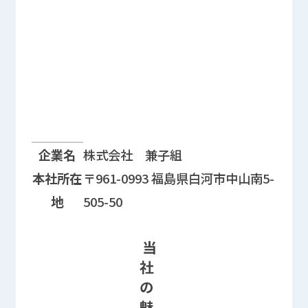
企業情報に関する情報欄
企業名
株式会社 兼子組
本社所在
〒961-0993 福島県白河市中山南5-
地
505-50
当
社
の
魅