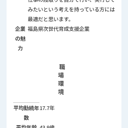
みたいという考えを持っている方には
最適だと思います。
企業
福島県次世代育成支援企業
の魅
力
職
場
環
境
職場環境に関する情報欄
平均勤続年
17.7年
数
平均年齢
43.9歳