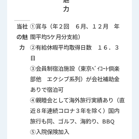
力
企業PRに関する情報欄
当社
①賞与（年２回 ６月、１２月 年
の魅
間平均5ケ月分支給）
力
②有給休暇平均取得日数 １６．３
日
③会員制宿泊施設（東京ﾍﾞｲｺｰﾄ倶楽
部他 エクシブ系列）が会社補助金
ありで宿泊可
④親睦会として海外旅行実績あり（直
近８年連続コロナ３年を除く）国内
旅行も同、ゴルフ、海釣り、BBQ
⑤入院保険加入