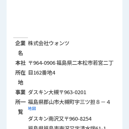
企業情報に関する情報欄
企業
株式会社ウォンツ
名
本社
〒964-0906 福島県二本松市若宮二丁
所在
目162番地4
地
事業
ダスキン大槻
〒963-0201
所一
福島県郡山市大槻町字三ツ担８－４
地図
覧
ダスキン南沢又
〒960-8254
福島県福島市南沢又字清水端61-1