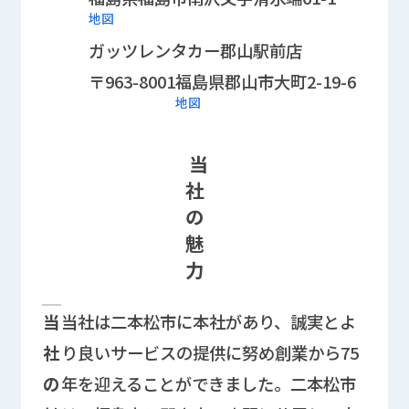
地図
ガッツレンタカー郡山駅前店
〒963-8001
福島県郡山市大町2-19-6
地図
当
社
の
魅
力
企業PRに関する情報欄
当
当社は二本松市に本社があり、誠実とよ
社
り良いサービスの提供に努め創業から75
の
年を迎えることができました。二本松市