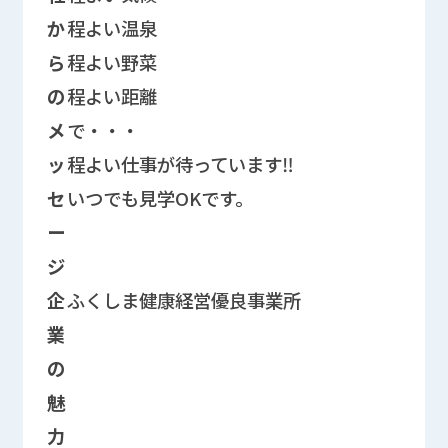
か
程よい温泉
ら
程よい野菜
の
程よい距離
メ
で・・・
ッ
程よい仕事が待っています‼
セ
いつでも見学OKです。
ー
ジ
企
ふくしま健康経営優良事業所
業
の
魅
力